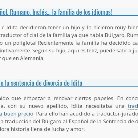
ol, Rumano, Inglés… la familia de los idiomas!
e Idita decidieron tener un hijo y lo hicieron muy bie
 traductor oficial de la familia ya que habla Búlgaro, R
o un políglota! Recientemente la familia ha decidido c
nitivamente. Según su hijo, aquí es feliz, puede salir a j
r que en Alemania.
e la sentencia de divorcio de Idita
nido que empezar a renovar ciertos papeles. En conc
ia, con su nuevo apellido, Idita necesitaba una
tra
 a buen precio
. Para ello han acudido a traductor-jurad
 traducción del Búlgaro al Español de la Sentencia de di
ora historia llena de lucha y amor.