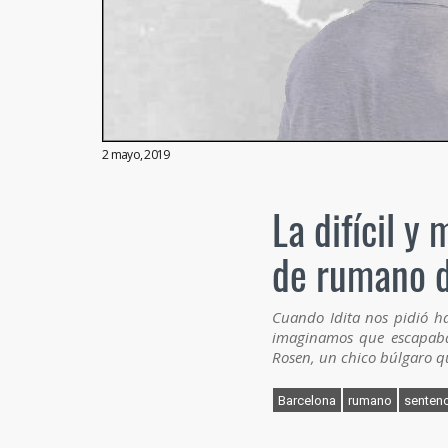
2 mayo, 2019
La difícil y
de rumano de
Cuando Idita nos pidió ha
imaginamos que escapaba
Rosen, un chico búlgaro q
Barcelona
rumano
sentenc