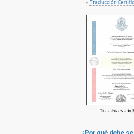
»
Traducción Certifi
Título Universitario (B
¿Por qué debe se