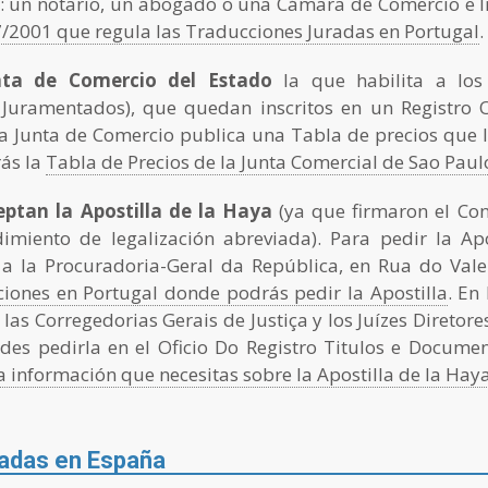
: un notario, un abogado o una Cámara de Comercio e I
7/2001 que regula las Traducciones Juradas en Portugal
.
unta de Comercio del Estado
la que habilita a los
 Juramentados), que quedan inscritos en un Registro O
a Junta de Comercio publica una Tabla de precios que 
rás la
Tabla de Precios de la Junta Comercial de Sao Paul
eptan la Apostilla de la Haya
(ya que firmaron el Co
dimiento de legalización abreviada). Para pedir la Ap
 a la Procuradoria-Geral da República, en Rua do Vale 
ciones en Portugal donde podrás pedir la Apostilla
. En
n las Corregedorias Gerais de Justiça y los Juízes Diretore
des pedirla en el Oficio Do Registro Titulos e Documen
a información que necesitas sobre la Apostilla de la Hay
adas en España