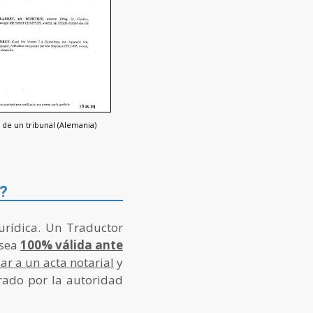
 de un tribunal (Alemania)
l?
urídica. Un Traductor
 sea
100% válida ante
lar a un acta notarial
y
rado por la autoridad