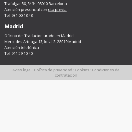
Trafalgar 50, 3º-3ª. 08010 Barcelona
Atención presencial con
cita previa
Tel. 931 00 18 48
Madrid
Oficina del Traductor Jurado en Madrid
Mercedes Arteaga 13, local 2. 28019 Madrid
Atención telefónica
Tel. 911 59 10 40
Aviso legal
·
Política de privacidad
·
Cookies
·
Condiciones de
contratación