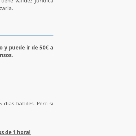
tiene validez jurídica
zarla.
o y puede ir de 50€ a
nsos.
 días hábiles. Pero si
s de 1 hora!