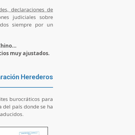
des, declaraciones de
nes judiciales sobre
idos siempre por un
hino...
cios muy ajustados.
aración Herederos
ites burocráticos para
a del país donde se ha
raducidos.