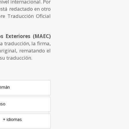
ivel internacional. Por
está redactado en otro
pre Traducción Oficial
os Exteriores (MAEC)
la traducción, la firma,
original, rematando el
su traducción.
lemán
uso
+ idiomas