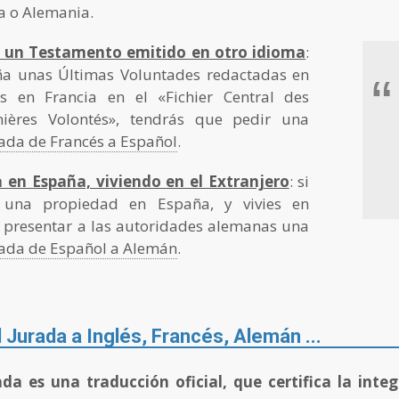
a o Alemania.
a un Testamento emitido en otro idioma
:
ña unas Últimas Voluntades redactadas en
“
as en Francia en el «Fichier Central des
nières Volontés», tendrás que pedir una
rada de Francés a Español
.
 en España, viviendo en el Extranjero
: si
a una propiedad en España, y vivies en
s presentar a las autoridades alemanas una
rada de Español a Alemán
.
 Jurada a Inglés, Francés, Alemán ...
a es una traducción oficial, que certifica la integ