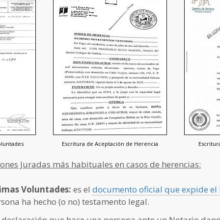
oluntades
Escritura de Aceptación de Herencia
Escritu
iones Juradas más habituales en casos de herencias:
ltimas Voluntades:
es el
documento oficial que expide el M
sona ha hecho (o no) testamento legal.
a declaración que hace una persona ante un Notario dand