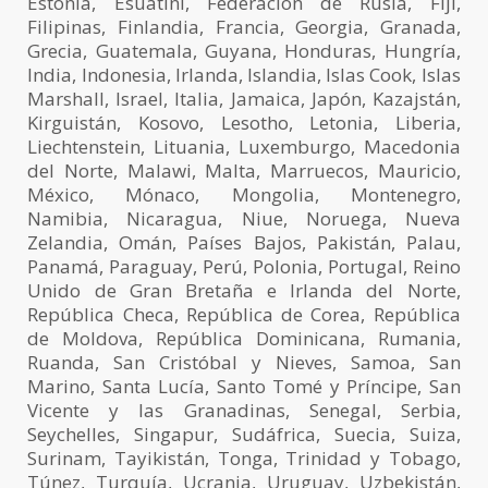
Estonia, Esuatini, Federación de Rusia, Fiji,
Filipinas, Finlandia, Francia, Georgia, Granada,
Grecia, Guatemala, Guyana, Honduras, Hungría,
India, Indonesia, Irlanda, Islandia, Islas Cook, Islas
Marshall, Israel, Italia, Jamaica, Japón, Kazajstán,
Kirguistán, Kosovo, Lesotho, Letonia, Liberia,
Liechtenstein, Lituania, Luxemburgo, Macedonia
del Norte, Malawi, Malta, Marruecos, Mauricio,
México, Mónaco, Mongolia, Montenegro,
Namibia, Nicaragua, Niue, Noruega, Nueva
Zelandia, Omán, Países Bajos, Pakistán, Palau,
Panamá, Paraguay, Perú, Polonia, Portugal, Reino
Unido de Gran Bretaña e Irlanda del Norte,
República Checa, República de Corea, República
de Moldova, República Dominicana, Rumania,
Ruanda, San Cristóbal y Nieves, Samoa, San
Marino, Santa Lucía, Santo Tomé y Príncipe, San
Vicente y las Granadinas, Senegal, Serbia,
Seychelles, Singapur, Sudáfrica, Suecia, Suiza,
Surinam, Tayikistán, Tonga, Trinidad y Tobago,
Túnez, Turquía, Ucrania, Uruguay, Uzbekistán,