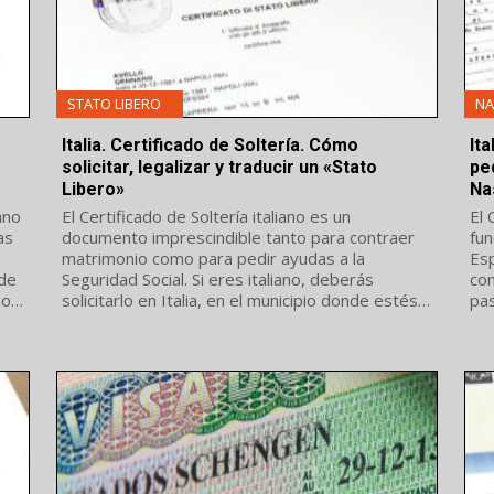
STATO LIBERO
NA
Italia. Certificado de Soltería. Cómo
It
solicitar, legalizar y traducir un «Stato
ped
Libero»
Na
ano
El Certificado de Soltería italiano es un
El 
as
documento imprescindible tanto para contraer
fun
matrimonio como para pedir ayudas a la
Esp
 de
Seguridad Social. Si eres italiano, deberás
con
mos
solicitarlo en Italia, en el municipio donde estés
pas
registrado. Descubre en este artículo cómo
Pue
pedir tu Certificado...
en..