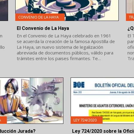
CONVENIO DE LA HAYA
TR
El Convenio de La Haya
¿Q
en
En el Convenio de La Haya celebrado en 1961
El 
se acuerda la creación de la famosa Apostilla de
par
La Haya, un nuevo sistema de legalización
ofi
abreviada de documentos públicos, válido para
no
trámites entre los paises firmantes. Te
Tra
explicamos qué es el Convenio de La Apostilla
doc
de La Haya, qué...
A
LEY 724/2020
ducción Jurada?
Ley 724/2020 sobre la Ofic