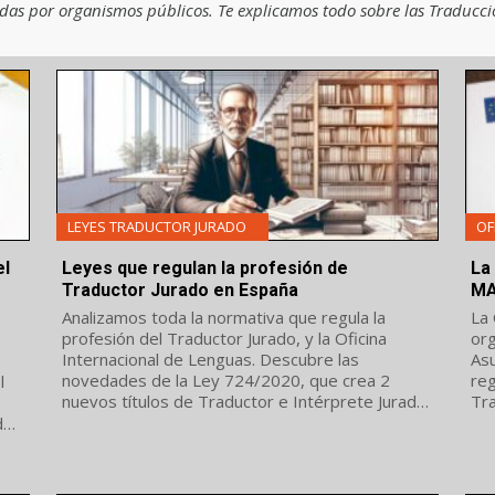
das por organismos públicos. Te explicamos todo sobre las Traducci
LEYES TRADUCTOR JURADO
OF
el
Leyes que regulan la profesión de
La
Traductor Jurado en España
M
Analizamos toda la normativa que regula la
La 
profesión del Traductor Jurado, y la Oficina
org
Internacional de Lenguas. Descubre las
As
novedades de la Ley 724/2020, que crea 2
reg
l
nuevos títulos de Traductor e Intérprete Jurado,
Trad
modifica el sello oficial del Traductor Jurado y
cuá
do
avanza novedades...
Ofi